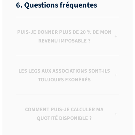
6. Questions fréquentes
PUIS-JE DONNER PLUS DE 20 % DE MON
+
REVENU IMPOSABLE ?
LES LEGS AUX ASSOCIATIONS SONT-ILS
+
TOUJOURS EXONÉRÉS
COMMENT PUIS-JE CALCULER MA
+
QUOTITÉ DISPONIBLE ?