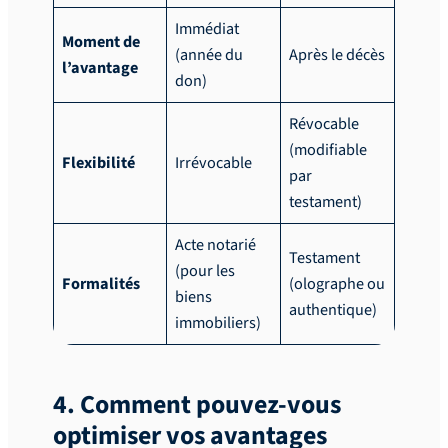
Immédiat
Moment de
(année du
Après le décès
l’avantage
don)
Révocable
(modifiable
Flexibilité
Irrévocable
par
testament)
Acte notarié
Testament
(pour les
Formalités
(olographe ou
biens
authentique)
immobiliers)
4. Comment pouvez-vous
optimiser vos avantages