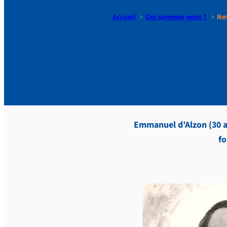
Accueil
Qui sommes-nous ?
No
Notre fon
Emmanuel d’Alzon (30 ao
fo