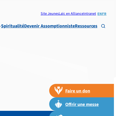
Site Jeunes
Laïc en Alliance
Intranet
EN
FR
Spiritualité
Devenir Assomptionniste
Ressources

Faire un don
Offrir une messe