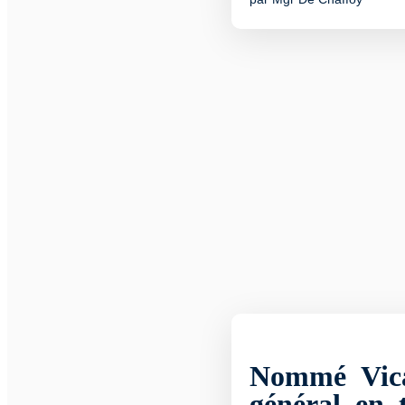
Nommé Vica
général en t