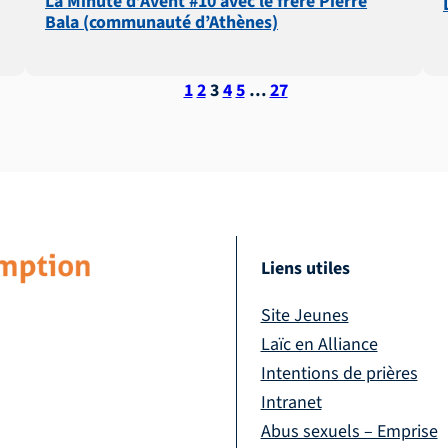
La Minute d’Avent #10 avec le frère Pierre
Bala (communauté d’Athènes)
1
2
3
4
5
…
27
Liens utiles
Site Jeunes
Laïc en Alliance
Intentions de prières
Intranet
Abus sexuels – Emprise