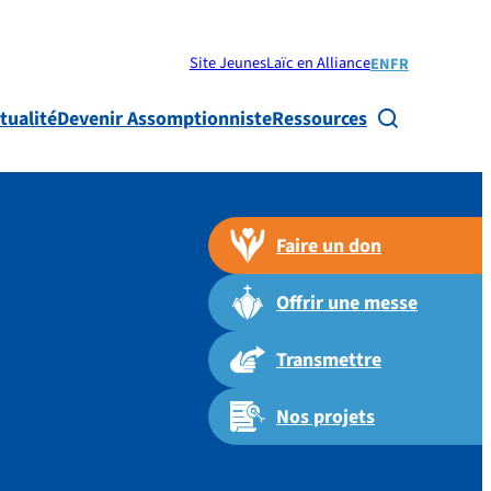
Site Jeunes
Laïc en Alliance
EN
FR
tualité
Devenir Assomptionniste
Ressources

Faire un don
Offrir une messe
Transmettre
Nos projets