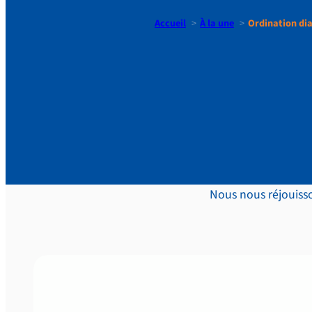
Accueil
À la une
Ordination dia
Ordination
Tae-Sik en
Nous nous réjouisso