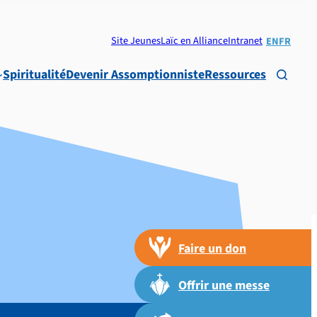
Site Jeunes
Laïc en Alliance
Intranet
EN
FR
Spiritualité
Devenir Assomptionniste
Ressources

Faire un don
Offrir une messe