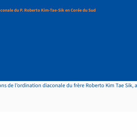
conale du P. Roberto Kim-Tae-Sik en Corée du Sud
 diaconale du P. Robe
 Corée du Sud
ns de l’ordination diaconale du frère Roberto Kim Tae Sik, 