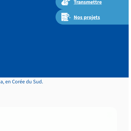
Transmettre
Nos projets
rto Kim-
aa, en Corée du Sud.