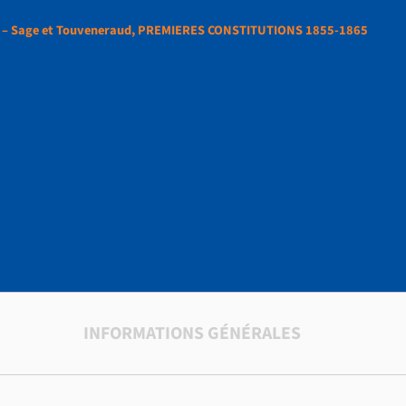
– Sage et Touveneraud, PREMIERES CONSTITUTIONS 1855-1865
IONS DE 1855 – Sage
ud, PREMIERES
IONS 1855-1865
INFORMATIONS GÉNÉRALES