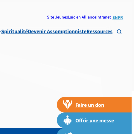
Site Jeunes
Laïc en Alliance
Intranet
EN
FR
Spiritualité
Devenir Assomptionniste
Ressources

Faire un don
Offrir une messe