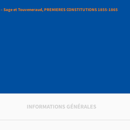
– Sage et Touveneraud, PREMIERES CONSTITUTIONS 1855-1865
IONS DE 1865 – Sage
ud, PREMIERES
IONS 1855-1865
INFORMATIONS GÉNÉRALES