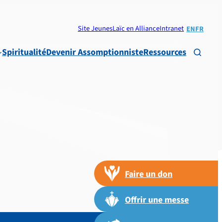
Site Jeunes
Laïc en Alliance
Intranet
EN
FR
Spiritualité
Devenir Assomptionniste
Ressources

Faire un don
Offrir une messe