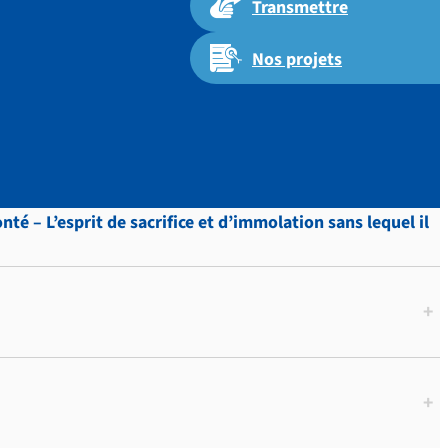
Transmettre
Nos projets
p. 53.
é – L’esprit de sacrifice et d’immolation sans lequel il
+
+