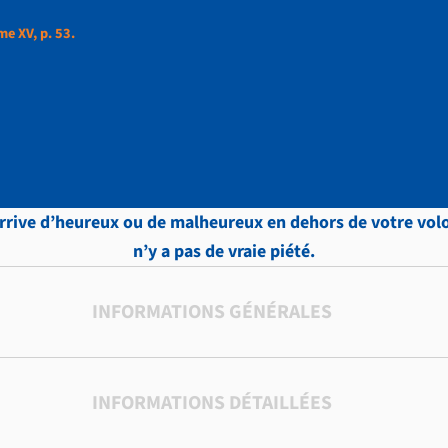
me XV, p. 53.
et, Lettres, Tome XV, 
rive d’heureux ou de malheureux en dehors de votre volont
n’y a pas de vraie piété.
INFORMATIONS GÉNÉRALES
INFORMATIONS DÉTAILLÉES