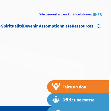
Site Jeunes
Laïc en Alliance
Intranet
EN
FR
Spiritualité
Devenir Assomptionniste
Ressources

Faire un don
Offrir une messe