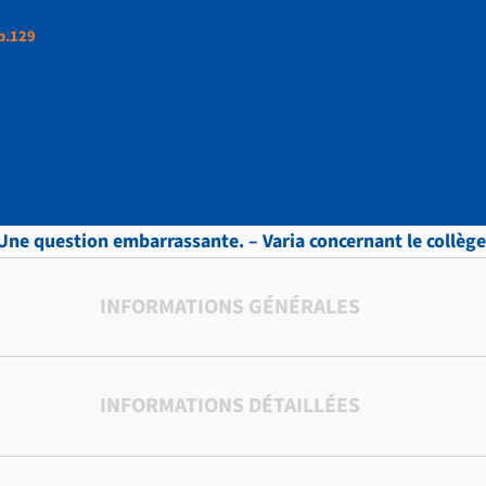
 p.129
ettres, vol. 3, p.129
Une question embarrassante. – Varia concernant le collège
INFORMATIONS GÉNÉRALES
INFORMATIONS DÉTAILLÉES