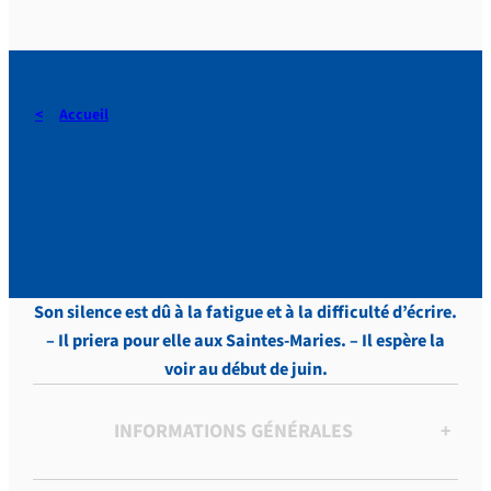
Accueil
DERAEDT, Lettres, vol. 3,
p.438
Son silence est dû à la fatigue et à la difficulté d’écrire.
– Il priera pour elle aux Saintes-Maries. – Il espère la
voir au début de juin.
INFORMATIONS GÉNÉRALES
+