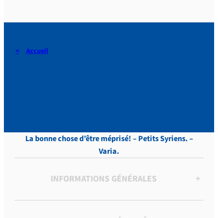
Accueil
DERAEDT, Lettres, vol. 3,
p.506
La bonne chose d’être méprisé! – Petits Syriens. –
Varia.
INFORMATIONS GÉNÉRALES
+