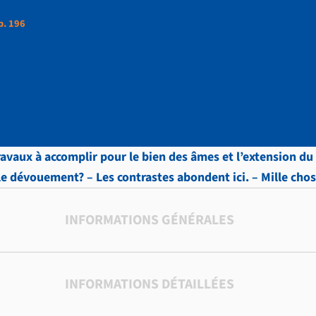
p. 196
ttres, vol.4 , p. 196
avaux à accomplir pour le bien des âmes et l’extension du 
e dévouement? – Les contrastes abondent ici. – Mille chose
INFORMATIONS GÉNÉRALES
INFORMATIONS DÉTAILLÉES