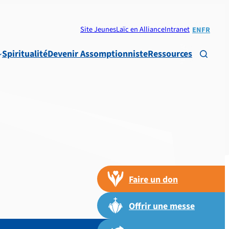
Site Jeunes
Laïc en Alliance
Intranet
EN
FR
Spiritualité
Devenir Assomptionniste
Ressources

Faire un don
Offrir une messe