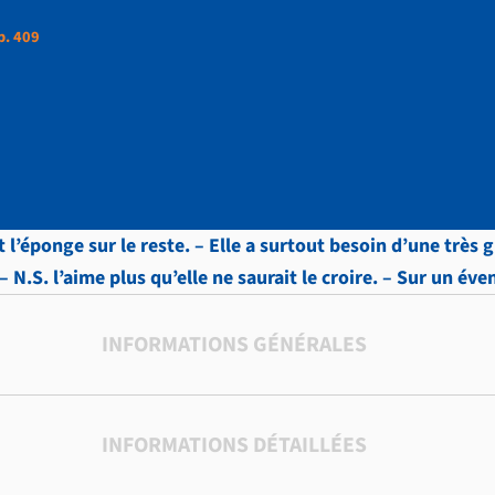
p. 409
ttres, vol.4 , p. 409
’éponge sur le reste. – Elle a surtout besoin d’une très g
 – N.S. l’aime plus qu’elle ne saurait le croire. – Sur un év
INFORMATIONS GÉNÉRALES
INFORMATIONS DÉTAILLÉES