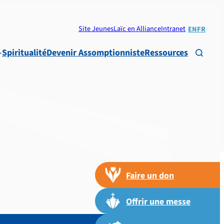
Site Jeunes
Laïc en Alliance
Intranet
EN
FR
Spiritualité
Devenir Assomptionniste
Ressources

Faire un don
Offrir une messe