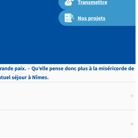
Transmettre
Nos projets
rande paix. – Qu’elle pense donc plus à la miséricorde de
entuel séjour à Nîmes.
+
+