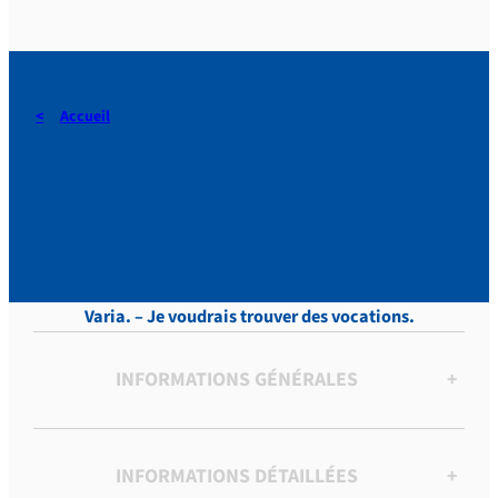
Accueil
DERAEDT, Lettres, vol.5 , p.
26
Varia. – Je voudrais trouver des vocations.
INFORMATIONS GÉNÉRALES
+
INFORMATIONS DÉTAILLÉES
+