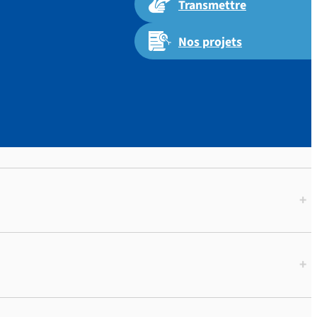
Transmettre
Nos projets
+
+