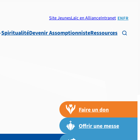
Site Jeunes
Laïc en Alliance
Intranet
EN
FR
Spiritualité
Devenir Assomptionniste
Ressources

Faire un don
Offrir une messe