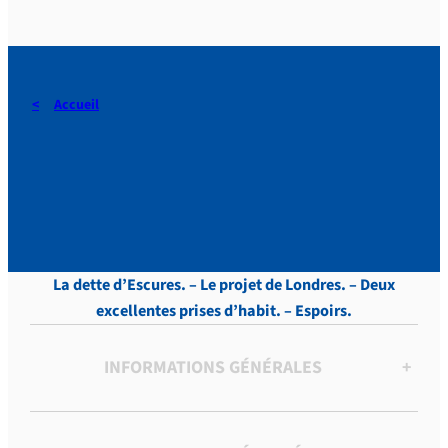
Accueil
DERAEDT, Lettres, vol.5 , p.
360
La dette d’Escures. – Le projet de Londres. – Deux
excellentes prises d’habit. – Espoirs.
INFORMATIONS GÉNÉRALES
+