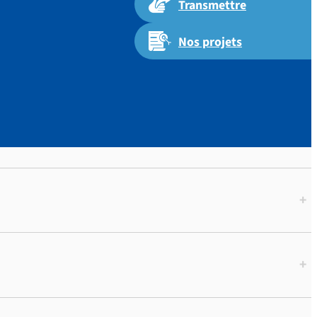
Transmettre
Nos projets
+
+