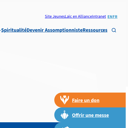
Site Jeunes
Laïc en Alliance
Intranet
EN
FR
Spiritualité
Devenir Assomptionniste
Ressources

Faire un don
Offrir une messe