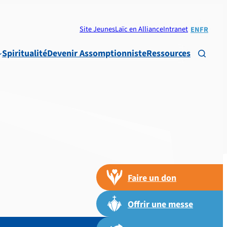
Site Jeunes
Laïc en Alliance
Intranet
EN
FR
Spiritualité
Devenir Assomptionniste
Ressources

Faire un don
Offrir une messe