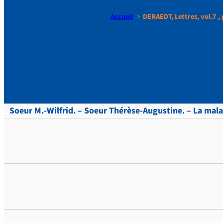
Accueil
DERAEDT, Lettres, vol.7 , 
DERAEDT, Le
Soeur M.-Wilfrid. – Soeur Thérèse-Augustine. – La malad