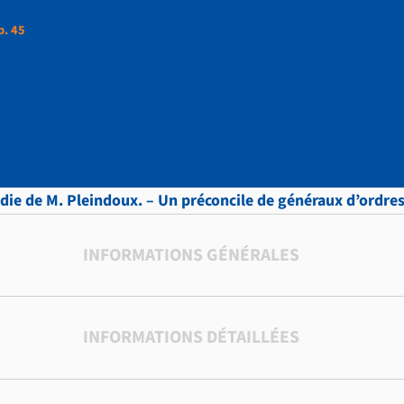
p. 45
ttres, vol.7 , p. 45
ie de M. Pleindoux. – Un préconcile de généraux d’ordres?
INFORMATIONS GÉNÉRALES
INFORMATIONS DÉTAILLÉES