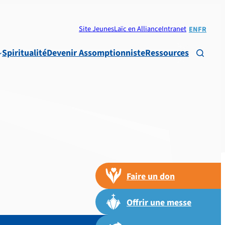
Site Jeunes
Laïc en Alliance
Intranet
EN
FR
Spiritualité
Devenir Assomptionniste
Ressources

Faire un don
Offrir une messe