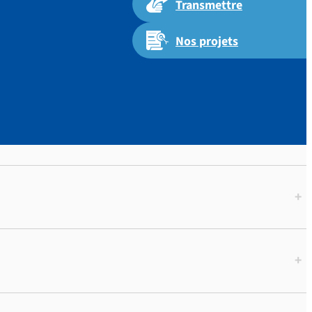
Transmettre
Nos projets
+
+