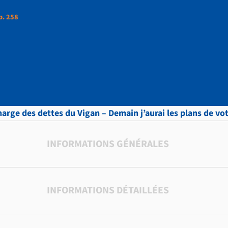
p. 258
ttres, vol.7 , p. 258
charge des dettes du Vigan – Demain j’aurai les plans de v
INFORMATIONS GÉNÉRALES
INFORMATIONS DÉTAILLÉES