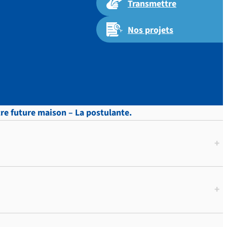
Transmettre
Nos projets
otre future maison – La postulante.
+
+