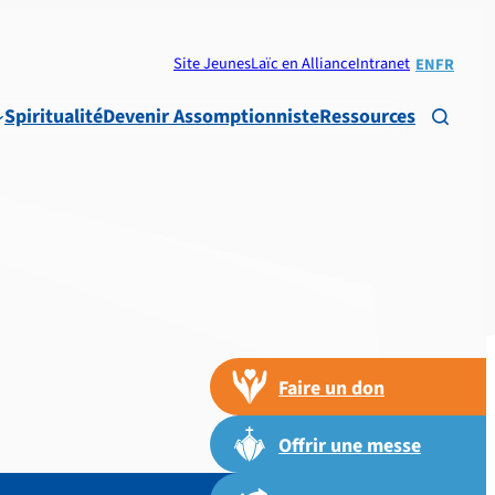
Site Jeunes
Laïc en Alliance
Intranet
EN
FR
Spiritualité
Devenir Assomptionniste
Ressources

Faire un don
Offrir une messe