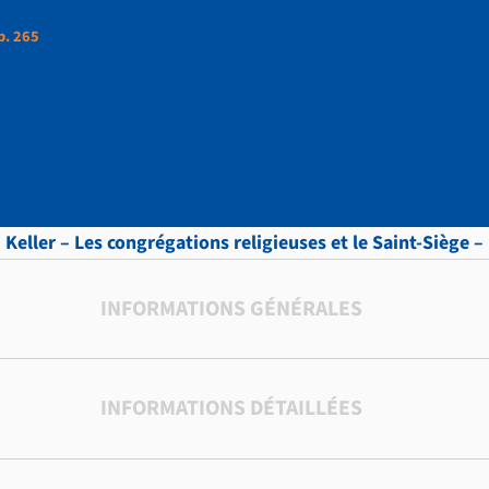
p. 265
ttres, vol.7 , p. 265
 Keller – Les congrégations religieuses et le Saint-Siège – L
INFORMATIONS GÉNÉRALES
INFORMATIONS DÉTAILLÉES