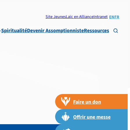
Site Jeunes
Laïc en Alliance
Intranet
EN
FR
Spiritualité
Devenir Assomptionniste
Ressources

Faire un don
Offrir une messe