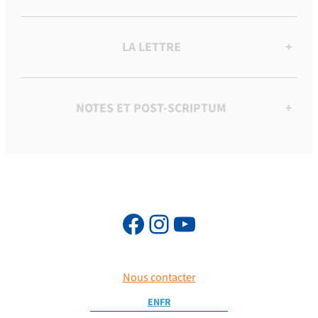
LA LETTRE
+
NOTES ET POST-SCRIPTUM
+
Nous contacter
EN
FR