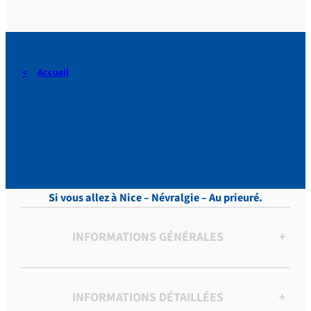
Accueil
DERAEDT, Lettres, vol.7 , p.
278
Si vous allez à Nice – Névralgie – Au prieuré.
INFORMATIONS GÉNÉRALES
+
INFORMATIONS DÉTAILLÉES
+