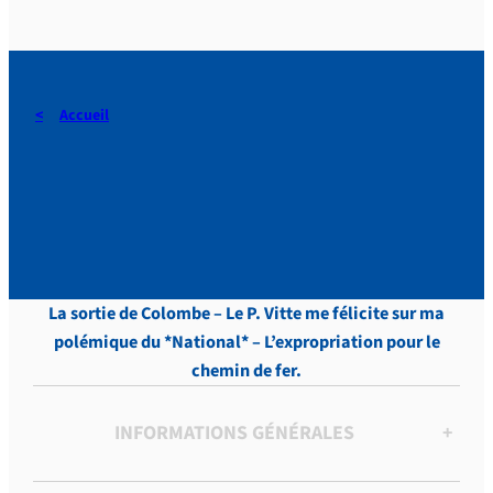
Accueil
DERAEDT, Lettres, vol.7 , p.
413
La sortie de Colombe – Le P. Vitte me félicite sur ma
polémique du *National* – L’expropriation pour le
chemin de fer.
INFORMATIONS GÉNÉRALES
+