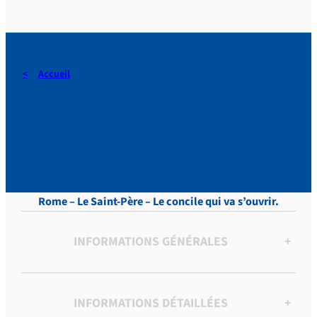
Accueil
DERAEDT, Lettres, vol.8 , p.
12
Rome – Le Saint-Père – Le concile qui va s’ouvrir.
INFORMATIONS GÉNÉRALES
+
INFORMATIONS DÉTAILLÉES
+