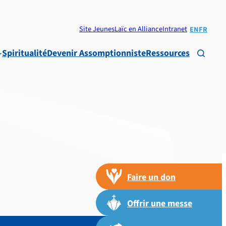
Site Jeunes
Laïc en Alliance
Intranet
EN
FR
Spiritualité
Devenir Assomptionniste
Ressources

Faire un don
Offrir une messe