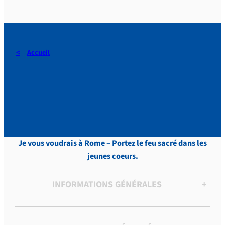
Accueil
DERAEDT, Lettres, vol.8 , p.
94
Je vous voudrais à Rome – Portez le feu sacré dans les
jeunes coeurs.
INFORMATIONS GÉNÉRALES
+