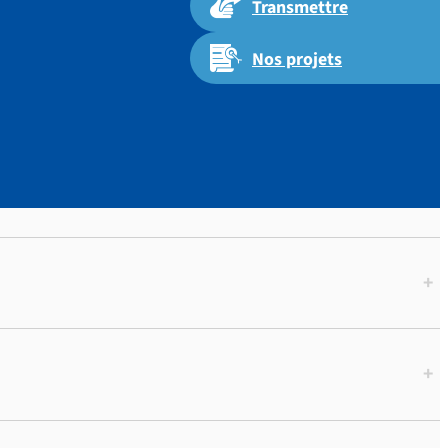
Transmettre
Nos projets
+
+