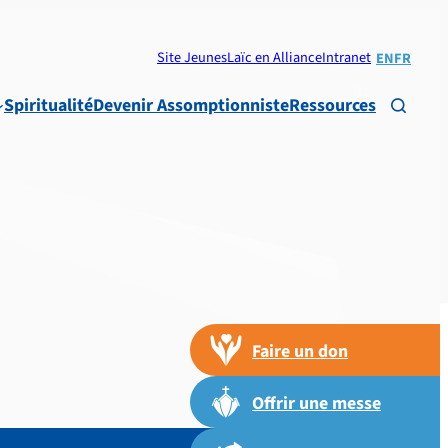
Site Jeunes
Laïc en Alliance
Intranet
EN
FR
Spiritualité
Devenir Assomptionniste
Ressources

Faire un don
Offrir une messe