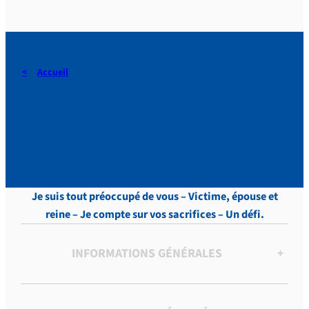
Accueil
DERAEDT, Lettres, vol.8 , p.
356
Je suis tout préoccupé de vous – Victime, épouse et
reine – Je compte sur vos sacrifices – Un défi.
INFORMATIONS GÉNÉRALES
+