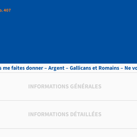
p. 407
ttres, vol.8 , p. 407
 me faites donner – Argent – Gallicans et Romains – Ne v
INFORMATIONS GÉNÉRALES
INFORMATIONS DÉTAILLÉES