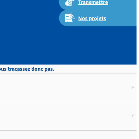
Transmettre
Nos projets
ous tracassez donc pas.
+
+