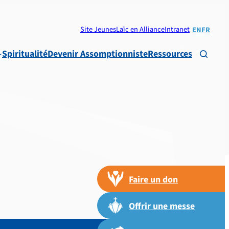
Site Jeunes
Laïc en Alliance
Intranet
EN
FR
Spiritualité
Devenir Assomptionniste
Ressources

Faire un don
Offrir une messe