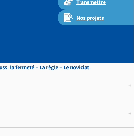
Transmettre
Nos projets
si la fermeté – La règle – Le noviciat.
+
+