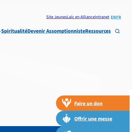
Site Jeunes
Laïc en Alliance
Intranet
EN
FR
Spiritualité
Devenir Assomptionniste
Ressources

Faire un don
Offrir une messe