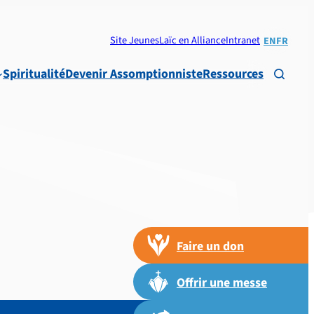
Site Jeunes
Laïc en Alliance
Intranet
EN
FR
Spiritualité
Devenir Assomptionniste
Ressources

Faire un don
Offrir une messe