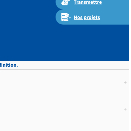
Transmettre
Nos projets
inition.
+
+