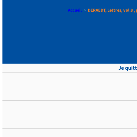
Accueil
DERAEDT, Lettres, vol.8 , 
DERAEDT, Le
Je quit