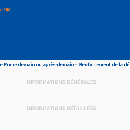
p. 480
ttres, vol.8 , p. 480
te Rome demain ou après-demain – Renforcement de la déf
INFORMATIONS GÉNÉRALES
INFORMATIONS DÉTAILLÉES