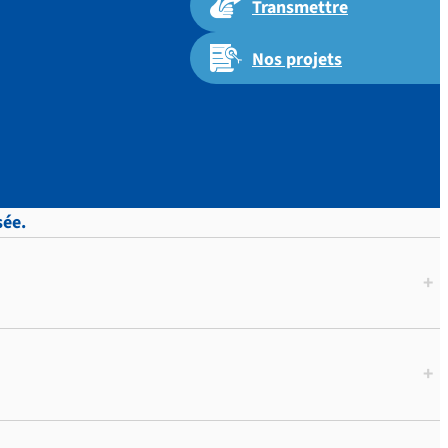
Transmettre
Nos projets
sée.
+
+