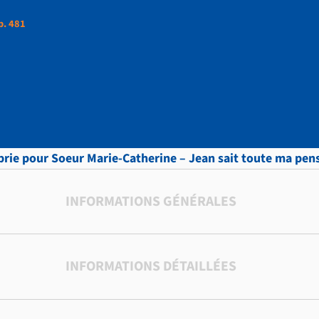
p. 481
ttres, vol.8 , p. 481
prie pour Soeur Marie-Catherine – Jean sait toute ma pen
INFORMATIONS GÉNÉRALES
INFORMATIONS DÉTAILLÉES