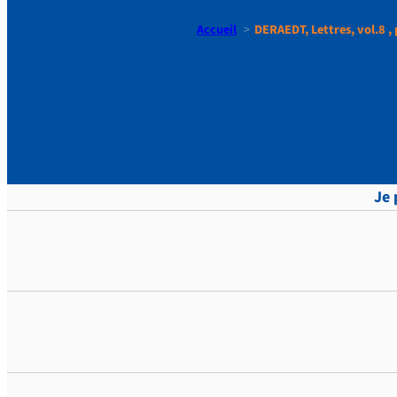
Accueil
DERAEDT, Lettres, vol.8 , 
DERAEDT, Le
Je 