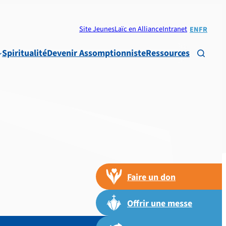
Site Jeunes
Laïc en Alliance
Intranet
EN
FR
Spiritualité
Devenir Assomptionniste
Ressources

Faire un don
Offrir une messe