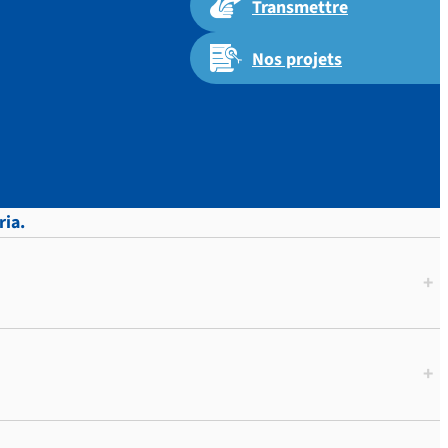
Transmettre
Nos projets
ria.
+
+