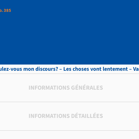
p. 385
ttres, vol.8 , p. 385
lez-vous mon discours? – Les choses vont lentement – Va
INFORMATIONS GÉNÉRALES
INFORMATIONS DÉTAILLÉES