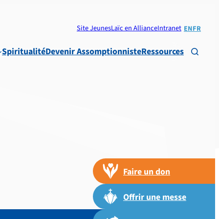
Site Jeunes
Laïc en Alliance
Intranet
EN
FR
Spiritualité
Devenir Assomptionniste
Ressources

Faire un don
Offrir une messe