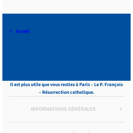
Accueil
DERAEDT, Lettres, vol.8 , p.
495
Il est plus utile que vous restiez à Paris – Le P. François
– Résurrection catholique.
INFORMATIONS GÉNÉRALES
+