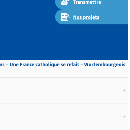
Transmettre
Nos projets
iens – Une France catholique se refait – Wurtembourgeois
+
+