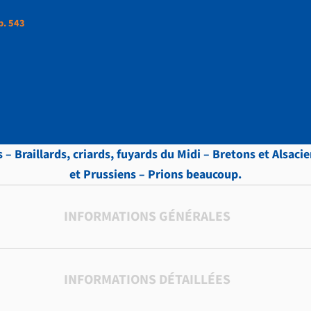
p. 543
ttres, vol.8 , p. 543
 – Braillards, criards, fuyards du Midi – Bretons et Alsac
et Prussiens – Prions beaucoup.
INFORMATIONS GÉNÉRALES
INFORMATIONS DÉTAILLÉES