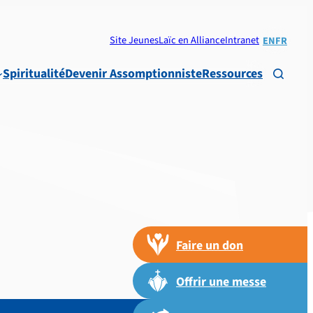
Site Jeunes
Laïc en Alliance
Intranet
EN
FR
Spiritualité
Devenir Assomptionniste
Ressources

Faire un don
Offrir une messe