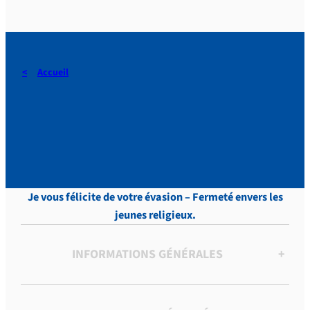
Accueil
DERAEDT, Lettres, vol.9 , p.
40
Je vous félicite de votre évasion – Fermeté envers les
jeunes religieux.
INFORMATIONS GÉNÉRALES
+