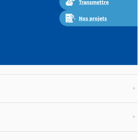
Transmettre
Nos projets
+
+