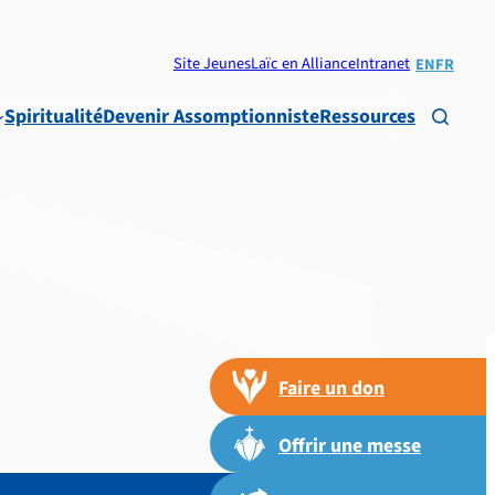
Site Jeunes
Laïc en Alliance
Intranet
EN
FR
Spiritualité
Devenir Assomptionniste
Ressources

Faire un don
Offrir une messe