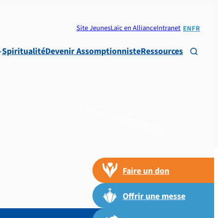
Site Jeunes
Laïc en Alliance
Intranet
EN
FR
Spiritualité
Devenir Assomptionniste
Ressources

Faire un don
Offrir une messe