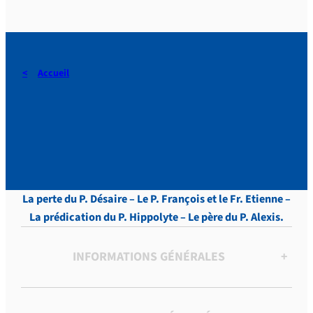
Accueil
DERAEDT, Lettres, vol.10 ,
p. 8
La perte du P. Désaire – Le P. François et le Fr. Etienne –
La prédication du P. Hippolyte – Le père du P. Alexis.
INFORMATIONS GÉNÉRALES
+