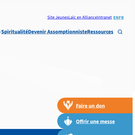
Site Jeunes
Laïc en Alliance
Intranet
EN
FR
Spiritualité
Devenir Assomptionniste
Ressources

Faire un don
Offrir une messe