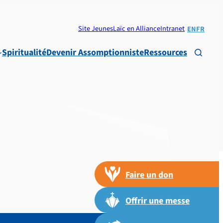
Site Jeunes
Laïc en Alliance
Intranet
EN
FR
Spiritualité
Devenir Assomptionniste
Ressources

Faire un don
Offrir une messe