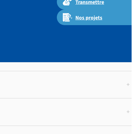
Transmettre
Nos projets
+
+