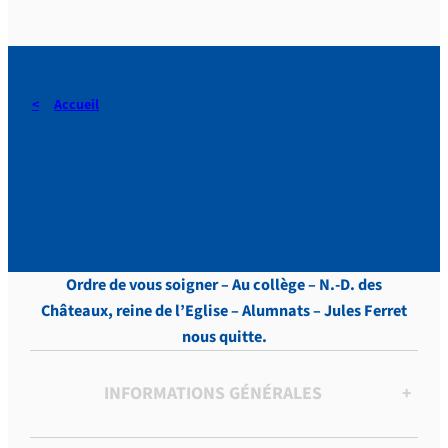
Accueil
DERAEDT, Lettres, vol.10 ,
p. 101
Ordre de vous soigner – Au collège – N.-D. des
Châteaux, reine de l’Eglise – Alumnats – Jules Ferret
nous quitte.
INFORMATIONS GÉNÉRALES
+