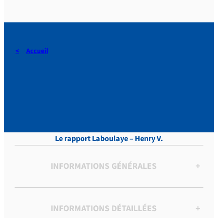
Accueil
DERAEDT, Lettres, vol.10 ,
p. 143
Le rapport Laboulaye – Henry V.
INFORMATIONS GÉNÉRALES
+
INFORMATIONS DÉTAILLÉES
+