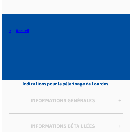
Accueil
DERAEDT, Lettres, vol.10 ,
p. 272
Indications pour le pèlerinage de Lourdes.
INFORMATIONS GÉNÉRALES
+
INFORMATIONS DÉTAILLÉES
+