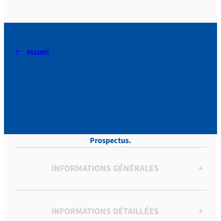
Accueil
DERAEDT, Lettres, vol.10 ,
p. 281
Prospectus.
INFORMATIONS GÉNÉRALES
+
INFORMATIONS DÉTAILLÉES
+