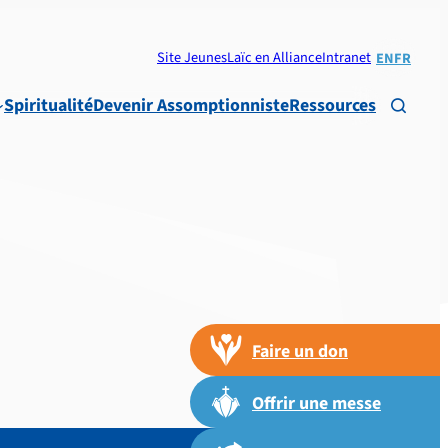
Site Jeunes
Laïc en Alliance
Intranet
EN
FR
Spiritualité
Devenir Assomptionniste
Ressources

Faire un don
Offrir une messe