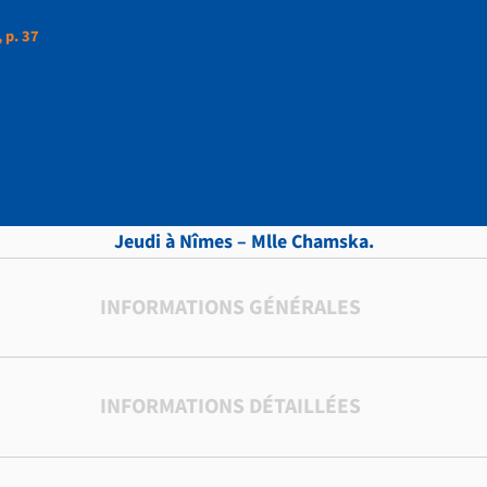
 p. 37
ttres, vol.11 , p. 37
Jeudi à Nîmes – Mlle Chamska.
INFORMATIONS GÉNÉRALES
INFORMATIONS DÉTAILLÉES