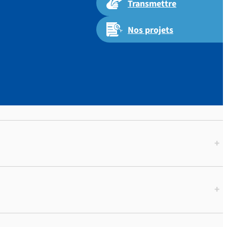
Transmettre
Nos projets
+
+