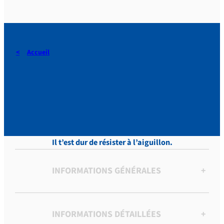
Accueil
DERAEDT, Lettres, vol.11 ,
p. 37
Il t’est dur de résister à l’aiguillon.
INFORMATIONS GÉNÉRALES
+
INFORMATIONS DÉTAILLÉES
+