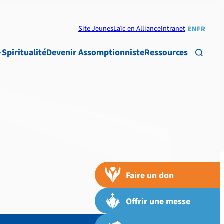
Site Jeunes
Laïc en Alliance
Intranet
EN
FR
Spiritualité
Devenir Assomptionniste
Ressources

Faire un don
Offrir une messe