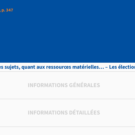
, p. 347
ttres, vol.11 , p. 34
es sujets, quant aux ressources matérielles… – Les électi
INFORMATIONS GÉNÉRALES
INFORMATIONS DÉTAILLÉES