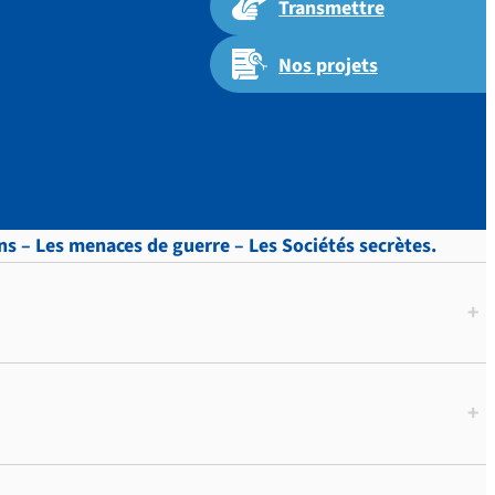
Transmettre
Nos projets
7
ons – Les menaces de guerre – Les Sociétés secrètes.
+
+