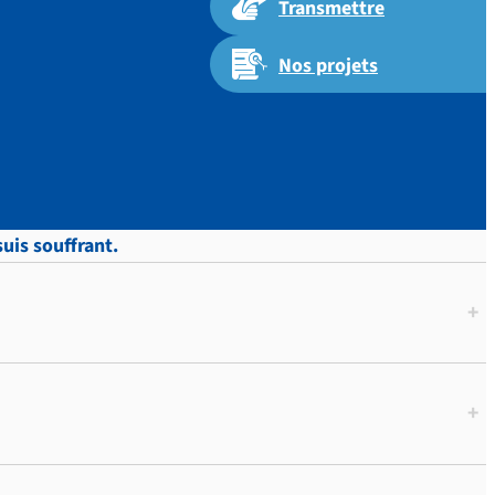
Transmettre
Nos projets
uis souffrant.
+
+