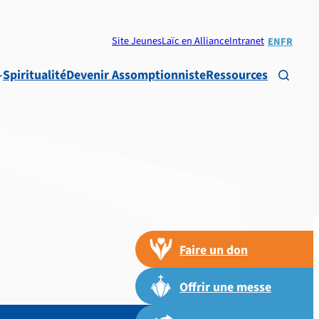
Site Jeunes
Laïc en Alliance
Intranet
EN
FR
Spiritualité
Devenir Assomptionniste
Ressources

Faire un don
Offrir une messe