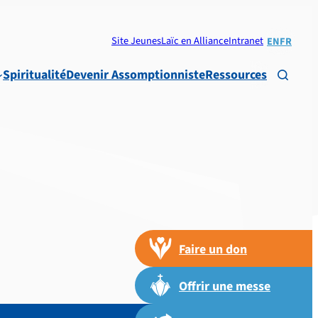
Site Jeunes
Laïc en Alliance
Intranet
EN
FR
Spiritualité
Devenir Assomptionniste
Ressources

Faire un don
Offrir une messe