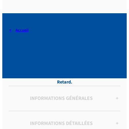
Accueil
DERAEDT, Lettres, vol.12 p.
303
Retard.
INFORMATIONS GÉNÉRALES
+
INFORMATIONS DÉTAILLÉES
+